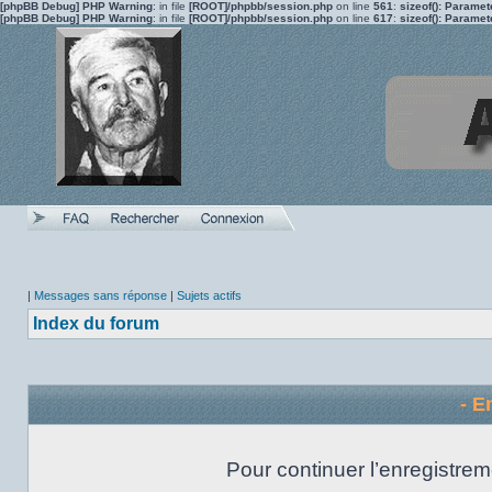
[phpBB Debug] PHP Warning
: in file
[ROOT]/phpbb/session.php
on line
561
:
sizeof(): Parame
[phpBB Debug] PHP Warning
: in file
[ROOT]/phpbb/session.php
on line
617
:
sizeof(): Parame
|
Messages sans réponse
|
Sujets actifs
Index du forum
- E
Pour continuer l’enregistrem