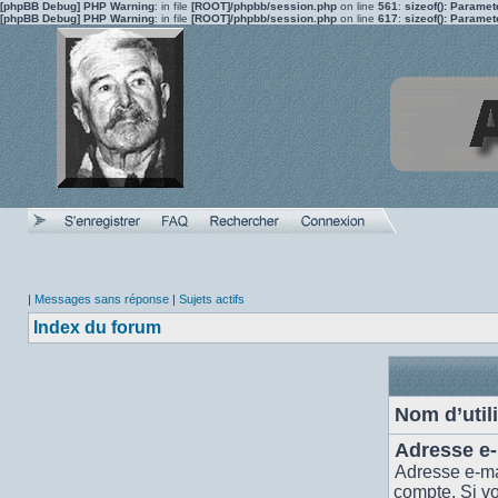
[phpBB Debug] PHP Warning
: in file
[ROOT]/phpbb/session.php
on line
561
:
sizeof(): Parame
[phpBB Debug] PHP Warning
: in file
[ROOT]/phpbb/session.php
on line
617
:
sizeof(): Parame
|
Messages sans réponse
|
Sujets actifs
Index du forum
Nom d’utili
Adresse e-
Adresse e-ma
compte. Si v