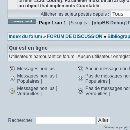
on line
1236
:
count(): Parameter must be an array o
message
an object that implements Countable
non
Afficher les sujets postés depuis :
lu
Page
1
sur
1
[ 5 sujets ]
[phpBB Debug] 
Poster un nouveau sujet
Index du forum
»
FORUM DE DISCUSSION
»
Bibliogra
Qui est en ligne
Utilisateurs parcourant ce forum : Aucun utilisateur enregistr
Messages non lus
Aucun message non 
Messages
Aucun
Messages non lus [
Pas de messages non 
non
message
Populaires ]
Populaires ]
Messages
Pas
lus
non
Messages non lus [
Pas de messages non 
non
de
lu
Verrouillés ]
Verrouillés ]
lus
messages
Messages
Pas
[
non
non
de
Populaires
lus
lus
messages
]
[
[
non
Populaires
Verrouillés
lus
Rechercher :
]
]
[
Verrouillés
Développé par
php