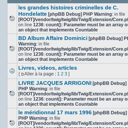
les grandes histoires criminelles de C.
Hondelatte
[phpBB Debug] PHP Warning
: in file
[ROOT]/vendor/twig/twig/lib/Twig/Extension/Core.
Aucun
on line
1236
:
count(): Parameter must be an array o
message
an object that implements Countable
non
BD Album Affaire Dominici
[phpBB Debug] 
lu
Warning
: in file
[ROOT]/vendor/twig/twig/lib/Twig/Extension/Core.
Aucun
on line
1236
:
count(): Parameter must be an array o
message
an object that implements Countable
non
Livres, videos, articles
lu
[
Aller à la page :
1
2
3
]
Aucun
Aller
message
LIVRE JACQUES ARRIGONI
à
[phpBB Debug]
non
la
PHP Warning
: in file
lu
page
[ROOT]/vendor/twig/twig/lib/Twig/Extension/Core.
Aucun
on line
1236
:
count(): Parameter must be an array o
message
an object that implements Countable
non
le méridionnal 17 mars 1996
[phpBB Debug]
lu
PHP Warning
: in file
[ROOT]/vendor/twig/twig/lib/Twig/Extension/Core.
Aucun