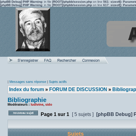
[phpBB Debug] PHP Warning
: in file
[ROOT]/phpbb/session.php
on line
561
:
sizeof(): Parame
[phpBB Debug] PHP Warning
: in file
[ROOT]/phpbb/session.php
on line
617
:
sizeof(): Parame
|
Messages sans réponse
|
Sujets actifs
Index du forum
»
FORUM DE DISCUSSION
»
Bibliogra
Bibliographie
Modérateurs :
ludivine
,
sido
Page
1
sur
1
[ 5 sujets ]
[phpBB Debug] 
Poster un nouveau sujet
Sujets