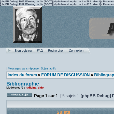
[phpBB Debug] PHP Warning
: in file
[ROOT]/phpbb/session.php
on line
561
:
sizeof(): Parame
[phpBB Debug] PHP Warning
: in file
[ROOT]/phpbb/session.php
on line
617
:
sizeof(): Parame
|
Messages sans réponse
|
Sujets actifs
Index du forum
»
FORUM DE DISCUSSION
»
Bibliogra
Bibliographie
Modérateurs :
ludivine
,
sido
Page
1
sur
1
[ 5 sujets ]
[phpBB Debug] 
Poster un nouveau sujet
Sujets