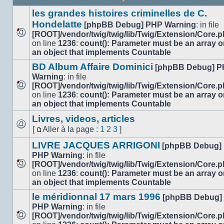
les grandes histoires criminelles de C.
Hondelatte
[phpBB Debug] PHP Warning
: in file
[ROOT]/vendor/twig/twig/lib/Twig/Extension/Core.
Aucun
on line
1236
:
count(): Parameter must be an array o
message
an object that implements Countable
non
BD Album Affaire Dominici
[phpBB Debug] 
lu
Warning
: in file
[ROOT]/vendor/twig/twig/lib/Twig/Extension/Core.
Aucun
on line
1236
:
count(): Parameter must be an array o
message
an object that implements Countable
non
Livres, videos, articles
lu
[
Aller à la page :
1
2
3
]
Aucun
Aller
message
LIVRE JACQUES ARRIGONI
à
[phpBB Debug]
non
la
PHP Warning
: in file
lu
page
[ROOT]/vendor/twig/twig/lib/Twig/Extension/Core.
Aucun
on line
1236
:
count(): Parameter must be an array o
message
an object that implements Countable
non
le méridionnal 17 mars 1996
[phpBB Debug]
lu
PHP Warning
: in file
[ROOT]/vendor/twig/twig/lib/Twig/Extension/Core.
Aucun