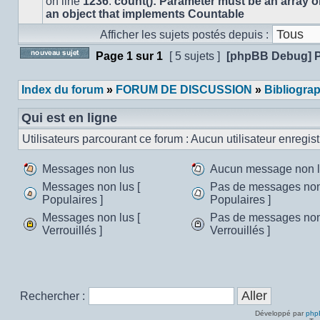
on line
1236
:
count(): Parameter must be an array o
message
an object that implements Countable
non
Afficher les sujets postés depuis :
lu
Page
1
sur
1
[ 5 sujets ]
[phpBB Debug] 
Poster un nouveau sujet
Index du forum
»
FORUM DE DISCUSSION
»
Bibliogra
Qui est en ligne
Utilisateurs parcourant ce forum : Aucun utilisateur enregistr
Messages non lus
Aucun message non 
Messages
Aucun
Messages non lus [
Pas de messages non 
non
message
Populaires ]
Populaires ]
Messages
Pas
lus
non
Messages non lus [
Pas de messages non 
non
de
lu
Verrouillés ]
Verrouillés ]
lus
messages
Messages
Pas
[
non
non
de
Populaires
lus
lus
messages
]
[
[
non
Populaires
Verrouillés
lus
Rechercher :
]
]
[
Verrouillés
Développé par
php