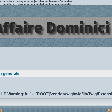
ter must be an array or an object that implements Countable
ter must be an array or an object that implements Countable
n générale
PHP Warning
: in file
[ROOT]/vendor/twig/twig/lib/Twig/Exten
ts
Au