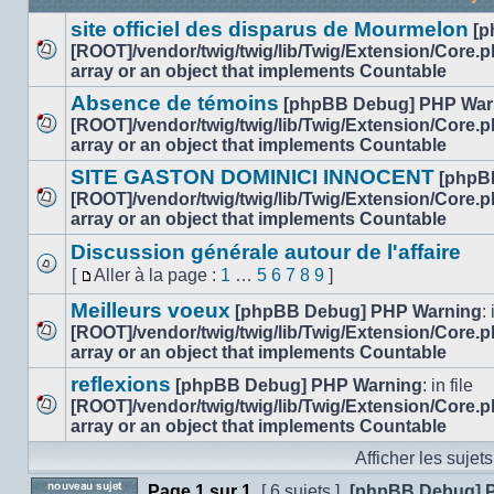
site officiel des disparus de Mourmelon
[p
[ROOT]/vendor/twig/twig/lib/Twig/Extension/Core.
Aucun
array or an object that implements Countable
message
Absence de témoins
[phpBB Debug] PHP War
non
[ROOT]/vendor/twig/twig/lib/Twig/Extension/Core.
lu
Aucun
array or an object that implements Countable
message
SITE GASTON DOMINICI INNOCENT
[phpB
non
[ROOT]/vendor/twig/twig/lib/Twig/Extension/Core.
lu
Aucun
array or an object that implements Countable
message
Discussion générale autour de l'affaire
non
[
Aller à la page :
1
…
5
6
7
8
9
]
lu
Aucun
Aller
message
Meilleurs voeux
à
[phpBB Debug] PHP Warning
: 
non
la
[ROOT]/vendor/twig/twig/lib/Twig/Extension/Core.
lu
Aucun
page
array or an object that implements Countable
message
reflexions
[phpBB Debug] PHP Warning
: in file
non
[ROOT]/vendor/twig/twig/lib/Twig/Extension/Core.
lu
Aucun
array or an object that implements Countable
message
Afficher les sujet
non
lu
Page
1
sur
1
[ 6 sujets ]
[phpBB Debug] 