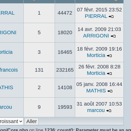
07 févr. 2015 23:52
ERRAL
1
44472
PIERRAL
Voir
le
14 avr. 2009 21:03
IGONI
5
18020
dernier
ARRIGONI
messa
Voir
le
18 févr. 2009 19:16
rticia
3
16465
dernie
Morticia
messa
Voir
le
26 févr. 2008 8:28
francois
131
232165
dernier
Morticia
Voir
messag
le
05 janv. 2008 16:44
THIS
2
14108
dernier
MATHIS
Voir
messag
le
31 août 2007 10:53
arcou
9
19593
dernier
marcou
messag
Voir
le
dernier
sion/Core.php
on line
1236
:
count(): Parameter must be an ar