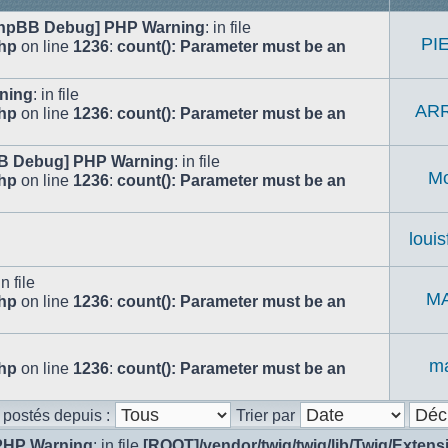
hpBB Debug] PHP Warning
: in file
PI
php
on line
1236
:
count(): Parameter must be an
ning
: in file
ARR
php
on line
1236
:
count(): Parameter must be an
B Debug] PHP Warning
: in file
Mo
php
on line
1236
:
count(): Parameter must be an
louis
in file
MA
php
on line
1236
:
count(): Parameter must be an
m
php
on line
1236
:
count(): Parameter must be an
s postés depuis :
Trier par
PHP Warning
: in file
[ROOT]/vendor/twig/twig/lib/Twig/Exten