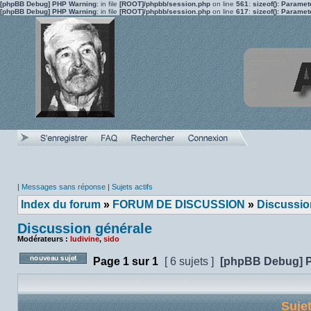
[phpBB Debug] PHP Warning
: in file
[ROOT]/phpbb/session.php
on line
561
:
sizeof(): Parame
[phpBB Debug] PHP Warning
: in file
[ROOT]/phpbb/session.php
on line
617
:
sizeof(): Parame
|
Messages sans réponse
|
Sujets actifs
Index du forum
»
FORUM DE DISCUSSION
»
Discussio
Discussion générale
Modérateurs :
ludivine
,
sido
Page
1
sur
1
[ 6 sujets ]
[phpBB Debug] 
Poster un nouveau sujet
Suje