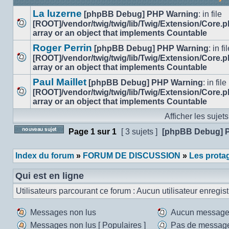
La luzerne
[phpBB Debug] PHP Warning
: in file
[ROOT]/vendor/twig/twig/lib/Twig/Extension/Core.
Aucun
array or an object that implements Countable
message
Roger Perrin
[phpBB Debug] PHP Warning
: in fi
non
[ROOT]/vendor/twig/twig/lib/Twig/Extension/Core.
lu
Aucun
array or an object that implements Countable
message
Paul Maillet
[phpBB Debug] PHP Warning
: in file
non
[ROOT]/vendor/twig/twig/lib/Twig/Extension/Core.
lu
Aucun
array or an object that implements Countable
message
Afficher les sujet
non
lu
Page
1
sur
1
[ 3 sujets ]
[phpBB Debug] 
Poster un nouveau sujet
Index du forum
»
FORUM DE DISCUSSION
»
Les protag
Qui est en ligne
Utilisateurs parcourant ce forum : Aucun utilisateur enregistr
Messages non lus
Aucun message
Messages
Aucun
Messages non lus [ Populaires ]
Pas de messages