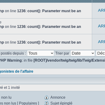
AR
php
on line
1236
:
count(): Parameter must be an
le
AR
php
on line
1236
:
count(): Parameter must be an
AR
php
on line
1236
:
count(): Parameter must be an
s postés depuis :
Trier par
PHP Warning
: in file
[ROOT]/vendor/twig/twig/lib/Twig/Exten
onistes de l'affaire
é et 1 invité
 non lu
Annonce
Annonce
 non lus [ Populaires ]
Sujet épinglé