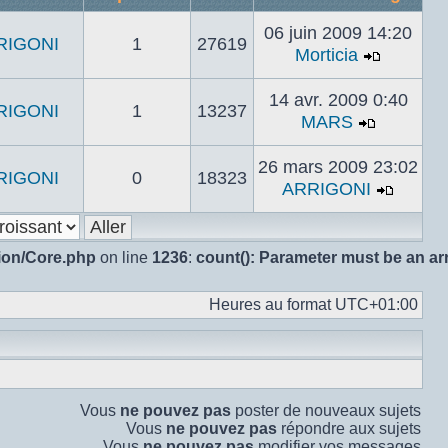
06 juin 2009 14:20
RIGONI
1
27619
Morticia
Voir
le
14 avr. 2009 0:40
RIGONI
1
13237
dernier
MARS
messag
Voir
le
26 mars 2009 23:02
RIGONI
0
18323
dernier
ARRIGONI
messag
Voir
le
dernie
sion/Core.php
on line
1236
:
count(): Parameter must be an ar
messa
Heures au format
UTC+01:00
Vous
ne pouvez pas
poster de nouveaux sujets
Vous
ne pouvez pas
répondre aux sujets
Vous
ne pouvez pas
modifier vos messages