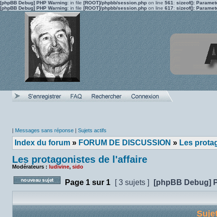
[phpBB Debug] PHP Warning
: in file
[ROOT]/phpbb/session.php
on line
561
:
sizeof(): Parame
[phpBB Debug] PHP Warning
: in file
[ROOT]/phpbb/session.php
on line
617
:
sizeof(): Parame
|
Messages sans réponse
|
Sujets actifs
Index du forum
»
FORUM DE DISCUSSION
»
Les protag
Les protagonistes de l'affaire
Modérateurs :
ludivine
,
sido
Page
1
sur
1
[ 3 sujets ]
[phpBB Debug] 
Poster un nouveau sujet
Suje