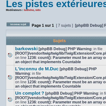
Les pistes extérieures
Modérateurs :
ludivine
,
sido
Page
1
sur
1
[ 7 sujets ]
[phpBB Debug] 
Poster un nouveau sujet
Sujets
barkowski
[phpBB Debug] PHP Warning
: in file
[ROOT]/vendor/twig/twig/lib/Twig/Extension/Core.
on line
1236
:
count(): Parameter must be an array o
Aucun
an object that implements Countable
message
non
L'inconnu de M.Duc
[phpBB Debug] PHP
lu
Warning
: in file
[ROOT]/vendor/twig/twig/lib/Twig/Extension/Core.
Aucun
on line
1236
:
count(): Parameter must be an array o
message
an object that implements Countable
non
Un complot ?
[phpBB Debug] PHP Warning
: in f
lu
[ROOT]/vendor/twig/twig/lib/Twig/Extension/Core.
on line
1236
:
count(): Parameter must be an array o
Aucun