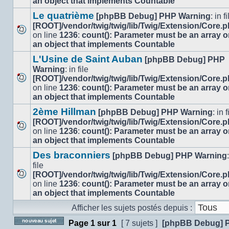
an object that implements Countable
message
non
Le quatrième
[phpBB Debug] PHP Warning
: in fi
lu
[ROOT]/vendor/twig/twig/lib/Twig/Extension/Core.
on line
1236
:
count(): Parameter must be an array o
Aucun
an object that implements Countable
message
non
L'Usine de Saint Auban
[phpBB Debug] PHP
lu
Warning
: in file
[ROOT]/vendor/twig/twig/lib/Twig/Extension/Core.
Aucun
on line
1236
:
count(): Parameter must be an array o
message
an object that implements Countable
non
2ème Hillman
[phpBB Debug] PHP Warning
: in f
lu
[ROOT]/vendor/twig/twig/lib/Twig/Extension/Core.
on line
1236
:
count(): Parameter must be an array o
Aucun
an object that implements Countable
message
non
Des braconniers
[phpBB Debug] PHP Warning
lu
file
[ROOT]/vendor/twig/twig/lib/Twig/Extension/Core.
Aucun
on line
1236
:
count(): Parameter must be an array o
message
an object that implements Countable
non
Afficher les sujets postés depuis :
lu
Page
1
sur
1
[ 7 sujets ]
[phpBB Debug] 