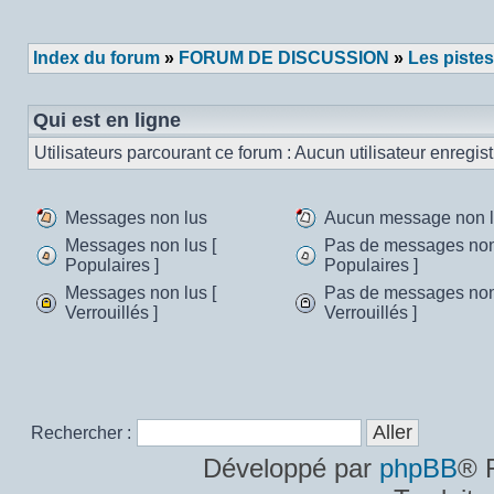
Poster un nouveau sujet
Index du forum
»
FORUM DE DISCUSSION
»
Les pistes
Qui est en ligne
Utilisateurs parcourant ce forum : Aucun utilisateur enregistr
Messages non lus
Aucun message non 
Messages
Aucun
Messages non lus [
Pas de messages non 
non
message
Populaires ]
Populaires ]
Messages
Pas
lus
non
Messages non lus [
Pas de messages non 
non
de
lu
Verrouillés ]
Verrouillés ]
lus
messages
Messages
Pas
[
non
non
de
Populaires
lus
lus
messages
]
[
[
non
Populaires
Verrouillés
lus
]
]
[
Rechercher :
Verrouillés
]
Développé par
phpBB
® 