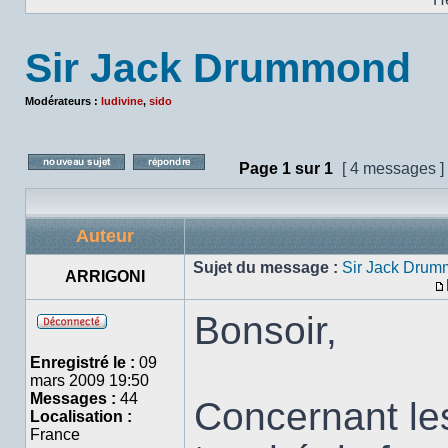
Sir Jack Drummond
Modérateurs :
ludivine
,
sido
Page
1
sur
1
[ 4 messages ]
Poster un nouveau sujet
Répondre au sujet
Auteur
Sujet du message :
Sir Jack Dru
ARRIGONI
Bonsoir,
Hors
ligne
Enregistré le :
09
mars 2009 19:50
Messages :
44
Concernant les 
Localisation :
France