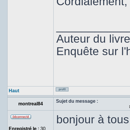
Cordialement,
___________
Auteur du liv
Enquête sur l'h
Haut
Profil
Sujet du message :
montreal84
bonjour à tous
Hors
ligne
Enregistré le :
30