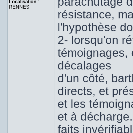
parachutage d'
Localisation :
RENNES
résistance, ma
l'hypothèse don
2- lorsqu'on ré
témoignages, o
décalages
d'un côté, bar
directs, et pr
et les témoig
et à décharge.
faits invérifia