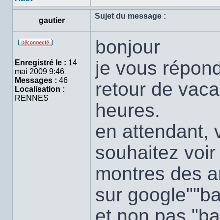
Profil
Sujet du message :
gautier
bonjour
Hors
ligne
je vous répon
Enregistré le :
14
mai 2009 9:46
Messages :
46
retour de vaca
Localisation :
RENNES
heures.
en attendant, 
souhaitez voi
montres des a
sur google""b
et non pas "b