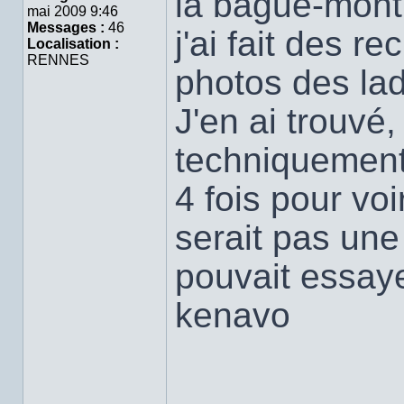
la bague-mont
mai 2009 9:46
Messages :
46
j'ai fait des r
Localisation :
RENNES
photos des la
J'en ai trouvé,
techniquement
4 fois pour vo
serait pas un
pouvait essay
kenavo
___________