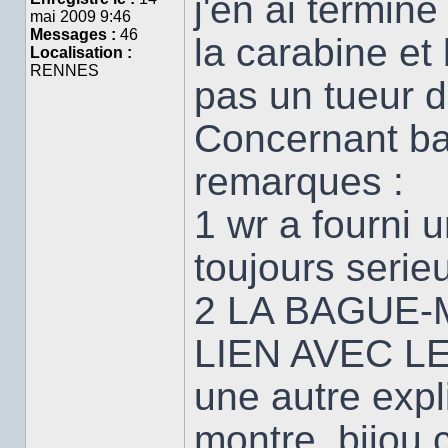
j'en ai termin
mai 2009 9:46
Messages :
46
la carabine et
Localisation :
RENNES
pas un tueur d
Concernant bar
remarques :
1 wr a fourni 
toujours serie
2 LA BAGUE-
LIEN AVEC LE C
une autre expl
montre, bijou 