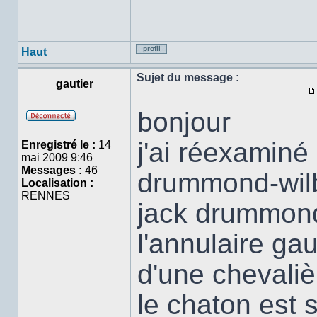
Haut
Profil
Sujet du message :
gautier
bonjour
Hors
ligne
j'ai réexaminé
Enregistré le :
14
mai 2009 9:46
Messages :
46
drummond-wilb
Localisation :
RENNES
jack drummond
l'annulaire gau
d'une chevali
le chaton est 