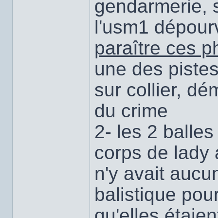
gendarmerie, s
l'usm1 dépourv
paraître ces p
une des pistes
sur collier, dé
du crime
2- les 2 balles
corps de lady a
n'y avait aucu
balistique pour
qu'elles étaien