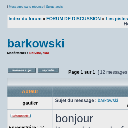
|
Messages sans réponse
|
Sujets actifs
Index du forum
»
FORUM DE DISCUSSION
»
Les pistes
H
barkowski
Modérateurs :
ludivine
,
sido
Page
1
sur
1
[ 12 messages
Poster un nouveau sujet
Répondre au sujet
Auteur
Sujet du message :
barkowski
gautier
bonjour
Hors
ligne
Enregistré le :
14