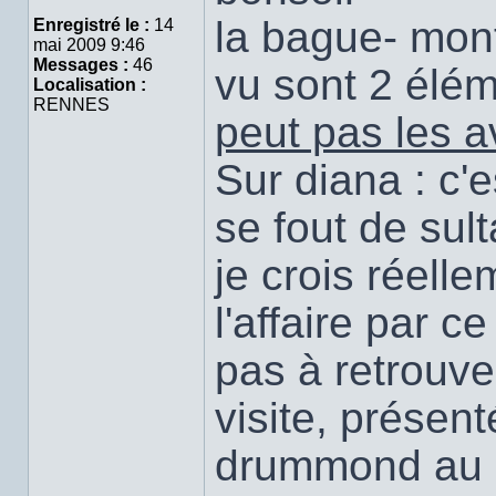
ligne
la bague- mont
Enregistré le :
14
mai 2009 9:46
Messages :
46
vu sont 2 élé
Localisation :
RENNES
peut pas les a
Sur diana : c'e
se fout de sult
je crois réelle
l'affaire par ce
pas à retrouver 
visite, prése
drummond au p