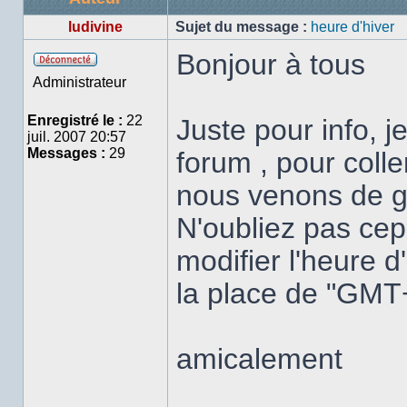
ludivine
Sujet du message :
heure d'hiver
Bonjour à tous
Hors
Administrateur
ligne
Enregistré le :
22
Juste pour info, j
juil. 2007 20:57
Messages :
29
forum , pour colle
nous venons de ga
N'oubliez pas cep
modifier l'heure 
la place de "GMT+
amicalement