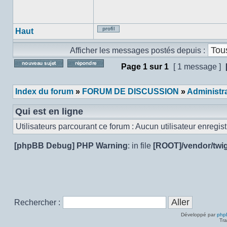
Haut
Profil
Afficher les messages postés depuis :
Page
1
sur
1
[ 1 message ]
Poster un nouveau sujet
Répondre au sujet
Index du forum
»
FORUM DE DISCUSSION
»
Administra
Qui est en ligne
Utilisateurs parcourant ce forum : Aucun utilisateur enregistr
[phpBB Debug] PHP Warning
: in file
[ROOT]/vendor/twig
Rechercher :
Développé par
php
Tra