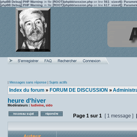
[phpBB Debug] PHP Warning
: in file
[ROOT]/phpbb/session.php
on line
561
:
sizeof(): Parame
[phpBB Debug] PHP Warning
: in file
[ROOT]/phpbb/session.php
on line
617
:
sizeof(): Parame
|
Messages sans réponse
|
Sujets actifs
Index du forum
»
FORUM DE DISCUSSION
»
Administra
heure d'hiver
Modérateurs :
ludivine
,
sido
Page
1
sur
1
[ 1 message ]
Poster un nouveau sujet
Répondre au sujet
Auteur