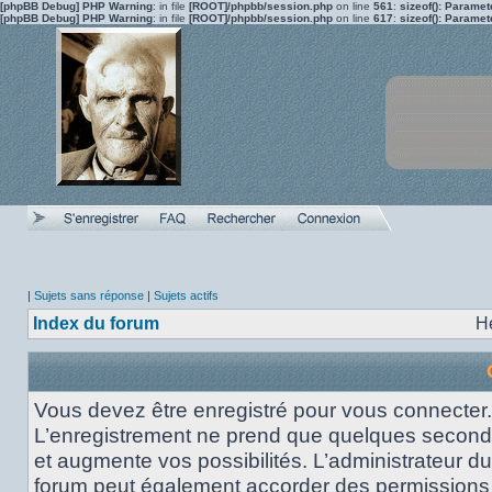
[phpBB Debug] PHP Warning
: in file
[ROOT]/phpbb/session.php
on line
561
:
sizeof(): Parame
[phpBB Debug] PHP Warning
: in file
[ROOT]/phpbb/session.php
on line
617
:
sizeof(): Parame
|
Sujets sans réponse
|
Sujets actifs
Index du forum
H
Vous devez être enregistré pour vous connecter.
L’enregistrement ne prend que quelques secon
et augmente vos possibilités. L’administrateur du
forum peut également accorder des permissions