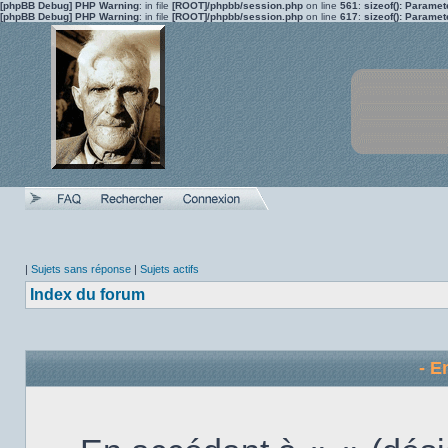
[phpBB Debug] PHP Warning
: in file
[ROOT]/phpbb/session.php
on line
561
:
sizeof(): Parame
[phpBB Debug] PHP Warning
: in file
[ROOT]/phpbb/session.php
on line
617
:
sizeof(): Parame
|
Sujets sans réponse
|
Sujets actifs
Index du forum
- E