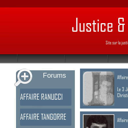
Justice & 
Site sur la jus
Forums
Affair
Le 3 J
AFFAIRE RANUCCI
Christ
AFFAIRE TANGORRE
Affair