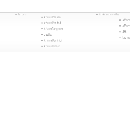
Forums
Affaire criminelles
Affaire Ranucci
Affair
Affaire Raddad
Affair
Affaire Tangorre
JFK
Justice
Les tu
Affaire Dominici
Affaire Seznec