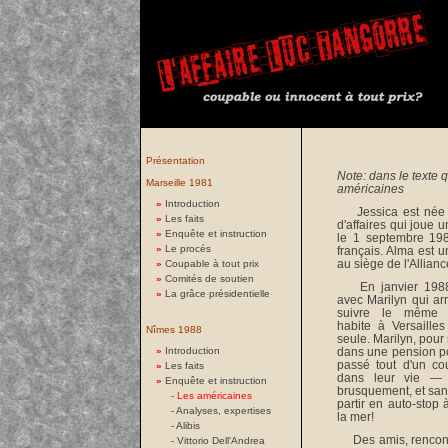
Présentation
Note: dans le texte q
Marseille 1981
américaines
»
Introduction
Jessica est née à
»
Les faits
d'affaires qui joue 
»
Enquête et instruction
le 1 septembre 198
»
Le procés
français. Alma est u
au siège de l'Allian
»
Coupable à tout prix
»
Comités de soutien
En janvier 1988,
»
La grâce présidentielle
avec Marilyn qui arr
suivre le même e
habite à Versaille
Nîmes 1988
seule. Marilyn, pour 
»
Introduction
dans une pension pou
passé tout d'un c
»
Les faits
dans leur vie — p
»
Enquête et instruction
brusquement, et san
- Les américaines
partir en auto-stop 
-
Analyses, expertises
la mer!
-
Alibis
Des amis, rencontr
-
Vittorio Dell'Andrea