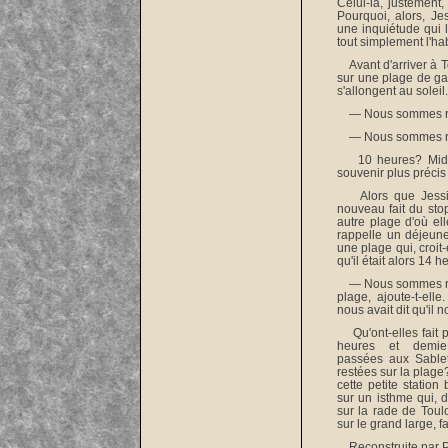
Celui-là, justement,
Pourquoi, alors, Je
une inquiétude qui l
tout simplement l'hab
Avant d'arriver à To
sur une plage de ga
s'allongent au soleil.
— Nous sommes repa
— Nous sommes resté
10 heures? Midi? Q
souvenir plus précis
Alors que Jessica 
nouveau fait du stop
autre plage d'où el
rappelle un déjeune
une plage qui, croit-
qu'il était alors 14 h
— Nous sommes repa
plage, ajoute-t-ell
nous avait dit qu'il n
Qu'ont-elles fait p
heures et demie
passées aux Sablet
restées sur la plage?
cette petite station
sur un isthme qui, 
sur la rade de Toulo
sur le grand large, f
Reconstruite par Po