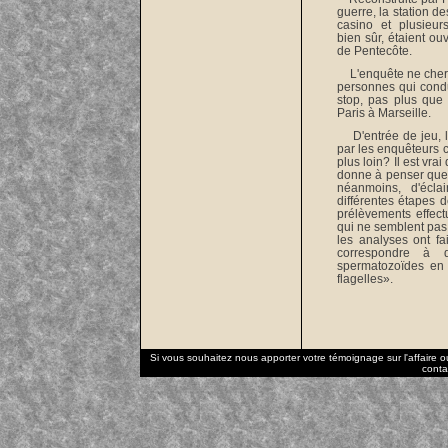
guerre, la station d
casino et plusieur
bien sûr, étaient ou
de Pentecôte.
L'enquête ne cherche
personnes qui condui
stop, pas plus que 
Paris à Marseille.
D'entrée de jeu, l
par les enquêteurs c
plus loin? Il est vra
donne à penser que c
néanmoins, d'éclai
différentes étapes 
prélèvements effect
qui ne semblent pas 
les analyses ont fa
correspondre à 
spermatozoïdes en 
flagelles».
Si vous souhaitez nous apporter votre témoignage sur l'affaire 
conta