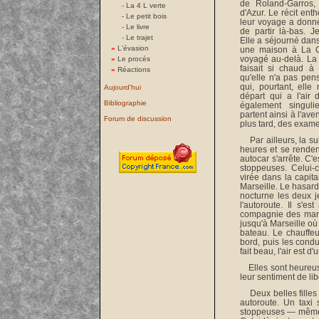
de Roland-Garros,
-
La 4 L verte
d'Azur. Le récit enth
-
Le petit bois
leur voyage a donné 
-
Le livre
de partir là-bas. J
-
Le trajet
Elle a séjourné dan
»
L'évasion
une maison à La Ci
voyagé au-delà. La d
»
Le procés
faisait si chaud à 
»
Réactions
qu'elle n'a pas pen
qui, pourtant, elle
Aujourd'hui
départ qui a l'air 
Bibliographie
également singuli
partent ainsi à l'av
Forum de discussion
plus tard, des exam
Par ailleurs, la sui
heures et se rendent
autocar s'arrête. C'
stoppeuses. Celui-c
virée dans la capit
Marseille. Le hasard
nocturne les deux j
l'autoroute. Il s'e
compagnie des marin
jusqu'à Marseille où
bateau. Le chauffe
bord, puis les condu
fait beau, l'air est 
Elles sont heureuse
leur sentiment de lib
Deux belles filles q
autoroute. Un taxi 
stoppeuses — même j